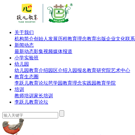
关于我们
机构简介
创始人
发展历程
教育理念
教育出版
企业文化
联系
新闻动态
最新动态
影集视频
媒体报道
小学实验班
幼儿园
幼儿园教育介绍
园区介绍
入园报名
教育研究院
艺术中心
教育生态圈
李跃儿教育论坛
芭学园教育理念实践园
教育学院
培训
教师培训
家长培训
李跃儿教育论坛