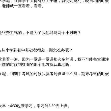
不学呢，在同学中又得有点面子嘛，就使劲捣乱，晚自习的时候
，老师就一直看着，看着。
是很费力气的，不是为了我他能骂两个小时吗？
头从小学到初中基础都很差，那怎么办呢？
挨着看一遍。因为一堂课一堂课那么多的课，我不可能每堂课注
上课的时候到红圈的那个地方就认真地听。
果呢，到期中考试的时候我就考到班里中不溜，期末考试的时候
4:30起来学习，学习到8:30去上班。