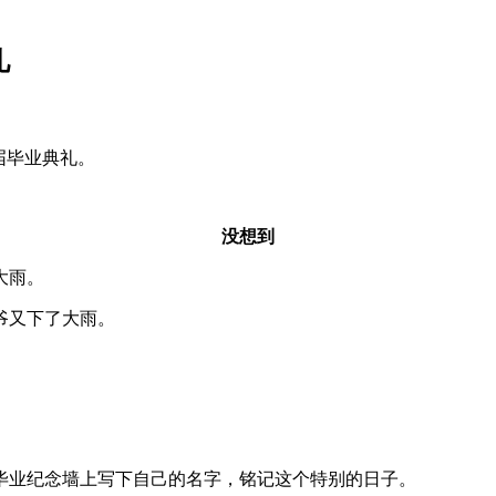
礼
1届毕业典礼。
没想到
大雨。
天爷又下了大雨。
毕业纪念墙上写下自己的名字，铭记这个特别的日子。