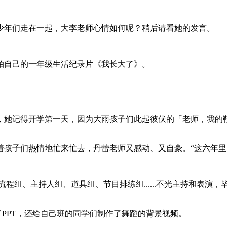
少年们走在一起，大李老师心情如何呢？稍后请看她的发言。
拍自己的一年级生活纪录片《我长大了》。
，她记得开学第一天，因为大雨孩子们此起彼伏的「老师，我的
着孩子们热情地忙来忙去，丹蕾老师又感动、又自豪。“这六年里
流程组、主持人组、道具组、节目排练组......不光主持和表
了PPT，还给自己班的同学们制作了舞蹈的背景视频。