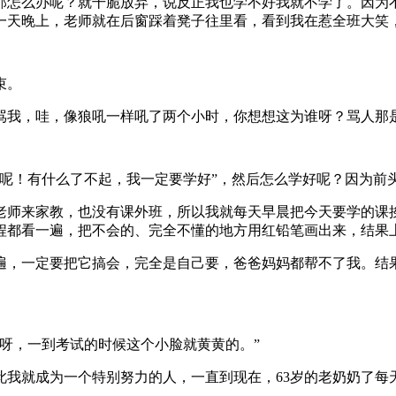
那怎么办呢？就干脆放弃，说反正我也学不好我就不学了。因为
一天晚上，老师就在后窗踩着凳子往里看，看到我在惹全班大笑
束。
骂我，哇，像狼吼一样吼了两个小时，你想想这为谁呀？骂人那
信呢！有什么了不起，我一定要学好”，然后怎么学好呢？因为前
老师来家教，也没有课外班，所以我就每天早晨把今天要学的课
程都看一遍，把不会的、完全不懂的地方用红铅笔画出来，结果
遍，一定要把它搞会，完全是自己要，爸爸妈妈都帮不了我。结
呀，一到考试的时候这个小脸就黄黄的。”
就成为一个特别努力的人，一直到现在，63岁的老奶奶了每天早上