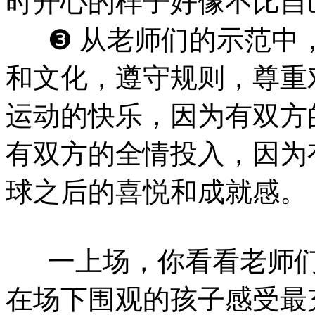
时开心的样子好像不比自
❸ 从老师们的示范中
和文化，遵守规则，尊重
运动的快乐，因为有双方
有双方的全情投入，因为
球之后的喜悦和成就感。
一上场，你看看老师们
在场下围观的孩子感受最