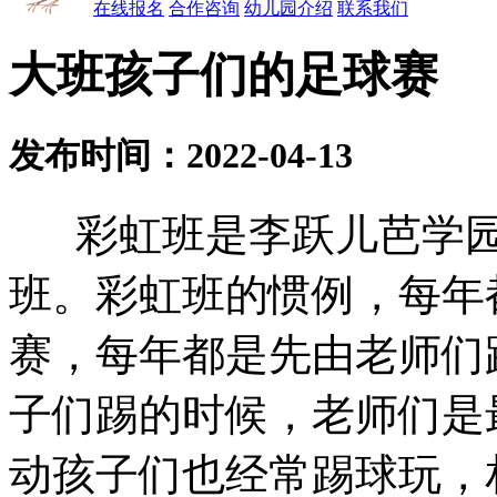
在线报名
合作咨询
幼儿园介绍
联系我们
大班孩子们的足球赛
发布时间：2022-04-13
彩虹班是李跃儿芭学园的
班。彩虹班的惯例，每年
赛，每年都是先由老师们
子们踢的时候，老师们是
动孩子们也经常踢球玩，