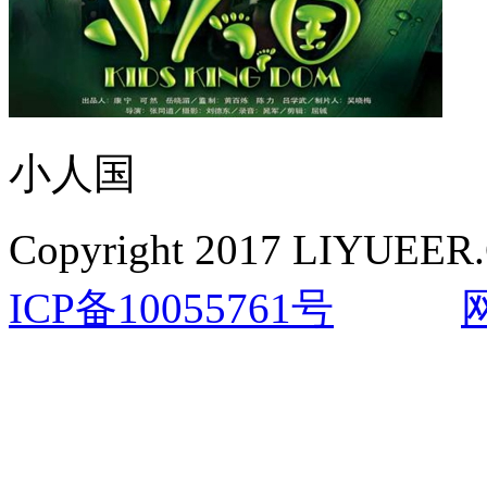
小人国
Copyright 2017 LIYUEER.
ICP备10055761号